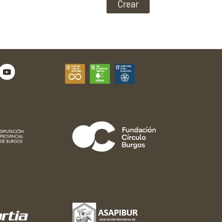
e:
Con el apoyo de: