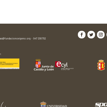
jas@fundacionoxigeno.org
·
947 256 752
:
Con el apoyo de:
Con el apoyo d