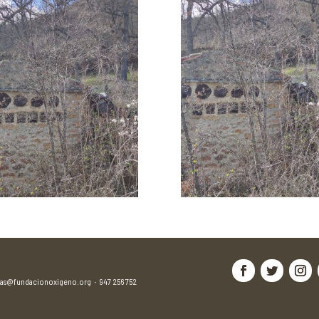
jas@fundacionoxigeno.org
·
947 256 752