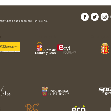
jas@fundacionoxigeno.org
·
947 256 752
:
Con el apoyo de:
Con el apoyo d