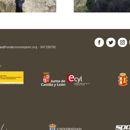
jas@fundacionoxigeno.org
·
947 256 752
:
Con el apoyo de:
Con el apoyo d