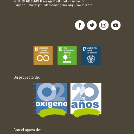
2020
©
ABEJAS Paisaje Cultural
·
Fundación
Oxígeno
·
abejas@fundacionoxigeno.org
·
947 256 752
Un proyecto de:
Con el apoyo de: