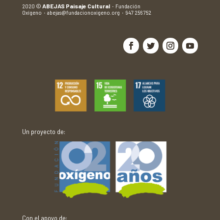
2020
©
ABEJAS Paisaje Cultural
·
Fundación
Oxígeno
·
abejas@fundacionoxigeno.org
·
947 256 752
Un proyecto de:
Con el apoyo de: