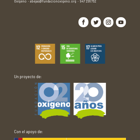
Oxígeno
·
abejas@fundacionoxigeno.org
·
947 256 752
Un proyecto de:
Con el apoyo de: