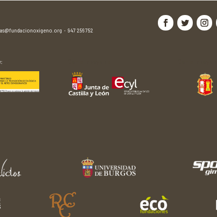
jas@fundacionoxigeno.org
·
947 256 752
:
Con el apoyo de:
Con el apoyo d