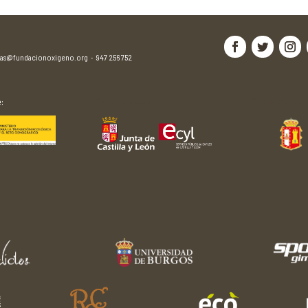
jas@fundacionoxigeno.org
·
947 256 752
:
Con el apoyo de:
Con el apoyo d