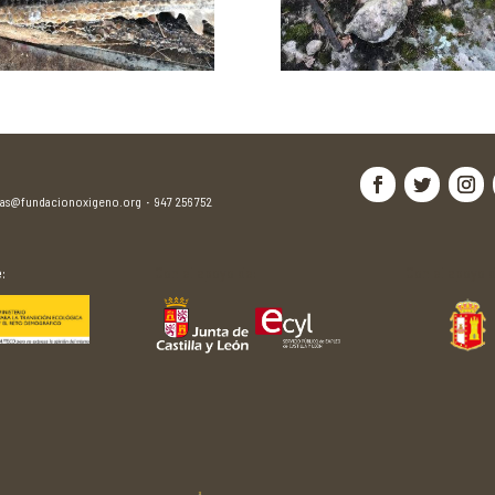
jas@fundacionoxigeno.org
·
947 256 752
:
Con el apoyo de:
Con el apoyo d