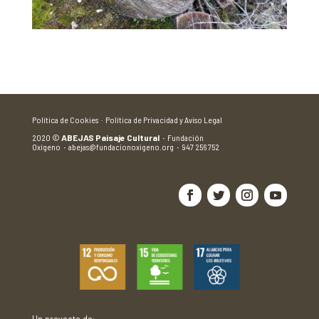
Política de Cookies ·
Política de Privacidad y Aviso Legal
2020
©
ABEJAS Paisaje Cultural
·
Fundación
Oxígeno
·
abejas@fundacionoxigeno.org
·
947 256 752
Un proyecto de: