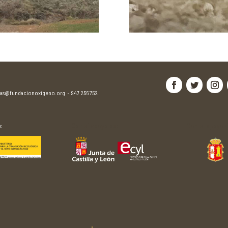
jas@fundacionoxigeno.org
·
947 256 752
:
Con el apoyo de:
Con el apoyo d