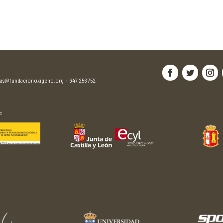
jas@fundacionoxigeno.org
·
947 256 752
:
Con el apoyo de:
Con el apoyo d