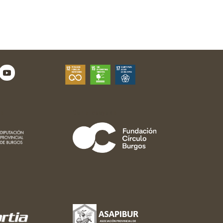
e:
Con el apoyo de: