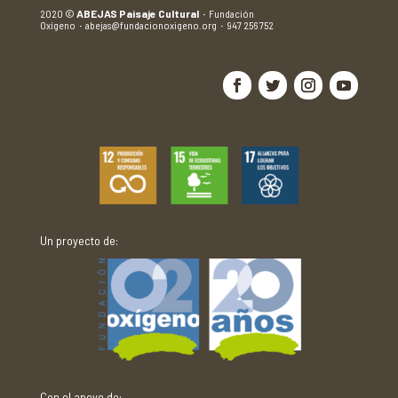
2020
©
ABEJAS Paisaje Cultural
·
Fundación
Oxígeno
·
abejas@fundacionoxigeno.org
·
947 256 752
Un proyecto de:
Con el apoyo de: