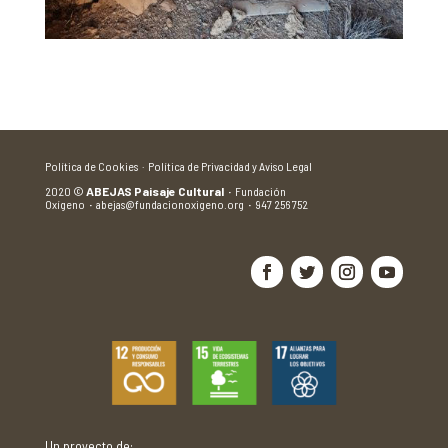
Política de Cookies ·
Política de Privacidad y Aviso Legal
2020
©
ABEJAS Paisaje Cultural
·
Fundación
Oxígeno
·
abejas@fundacionoxigeno.org
·
947 256 752
Un proyecto de: